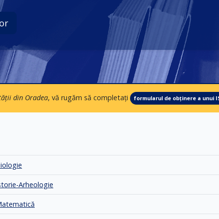
r
tății din Oradea
, vă rugăm să completați
formularul de obținere a unui 
Biologie
Istorie-Arheologie
 Matematică