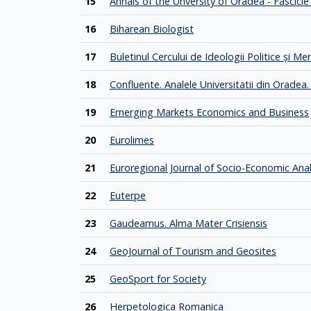
15
Annals of the Unversity of Oradea - Fascicle
16
Biharean Biologist
17
Buletinul Cercului de Ideologii Politice şi Men
18
Confluente. Analele Universitatii din Orade
19
Emerging Markets Economics and Business
20
Eurolimes
21
Euroregional Journal of Socio-Economic Anal
22
Euterpe
23
Gaudeamus. Alma Mater Crisiensis
24
GeoJournal of Tourism and Geosites
25
GeoSport for Society
26
Herpetologica Romanica