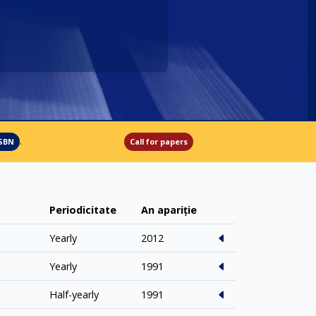
.
ISBN
Call for papers
Periodicitate
An apariție
Yearly
2012
Yearly
1991
Half-yearly
1991