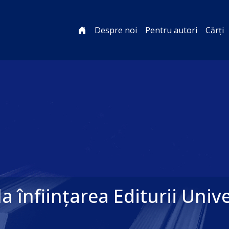
Despre noi
Pentru autori
Cărți
a înființarea Editurii Univer