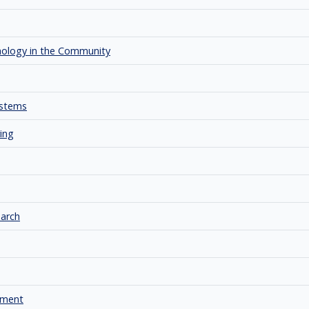
chology in the Community
ystems
ring
earch
pment