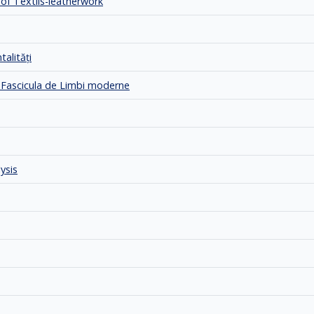
 of Textils-leatherwork
talităţi
a. Fascicula de Limbi moderne
ysis