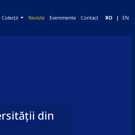
Colecții
Reviste
Evenimente
Contact
RO
|
EN
❯
sității din
Next