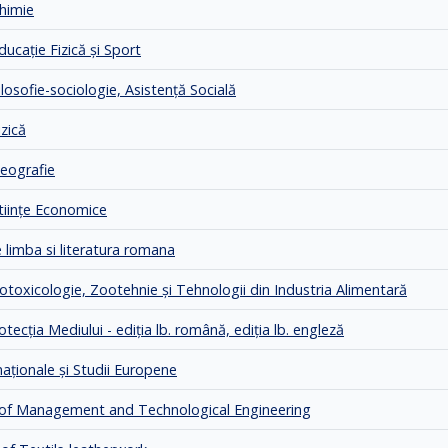
Chimie
ducaţie Fizică şi Sport
ilosofie-sociologie, Asistenţă Socială
izică
Geografie
Ştiinţe Economice
e limba si literatura romana
Ecotoxicologie, Zootehnie şi Tehnologii din Industria Alimentară
otecţia Mediului - ediţia lb. română, ediţia lb. engleză
rnaţionale şi Studii Europene
le of Management and Technological Engineering