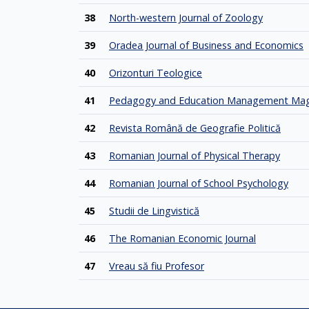
38
North-western Journal of Zoology
39
Oradea Journal of Business and Economics
40
Orizonturi Teologice
41
Pedagogy and Education Management Mag
42
Revista Română de Geografie Politică
43
Romanian Journal of Physical Therapy
44
Romanian Journal of School Psychology
45
Studii de Lingvistică
46
The Romanian Economic Journal
47
Vreau să fiu Profesor