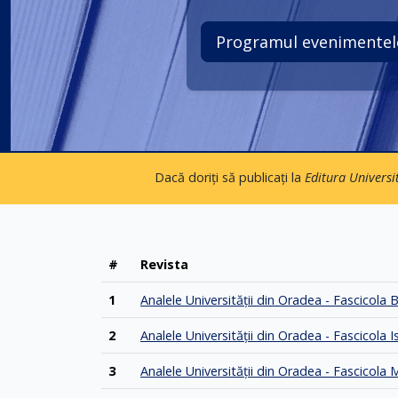
Programul evenimentelo
Dacă doriți să publicați la
Editura Universi
#
Revista
1
Analele Universităţii din Oradea - Fascicola 
2
Analele Universităţii din Oradea - Fascicola 
3
Analele Universităţii din Oradea - Fascicola