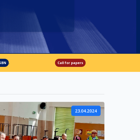
Formular ISBN
.
ISBN
Call for papers
23.04.2024