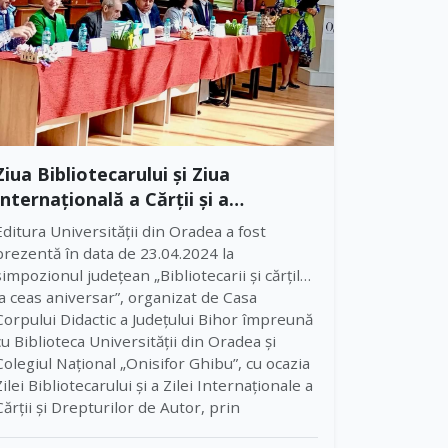
Ziua Bibliotecarului și Ziua
Internațională a Cărții și a
Dreptului de Autor
Editura Universității din Oradea a fost
prezentă în data de 23.04.2024 la
simpozionul județean „Bibliotecarii și cărțile
la ceas aniversar”, organizat de Casa
Corpului Didactic a Județului Bihor împreună
cu Biblioteca Universității din Oradea și
Colegiul Național „Onisifor Ghibu”, cu ocazia
Zilei Bibliotecarului și a Zilei Internaționale a
Cărții și Drepturilor de Autor, prin
prezentarea a două apariții editoriale