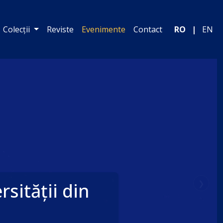
Colecții
Reviste
Evenimente
Contact
RO
|
EN
❯
Next
Publică cu Editura UO