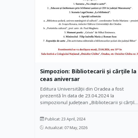
Simpozion: Bibliotecarii și cărțile la
ceas aniversar
Editura Universității din Oradea a fost
prezentă în data de 23.04.2024 la
simpozionul județean „Bibliotecarii și cărțile
la ceas aniversar”, organizat de Casa
Corpului Didactic a Județului Bihor împreun
Publicat: 23 April, 2024
cu Biblioteca Universității din Oradea și
Actualizat: 07 May, 2026
Colegiul Național „Onisifor Ghibu”, cu ocazia
Zilei Bibliotecarului și a Zilei Internaționale 