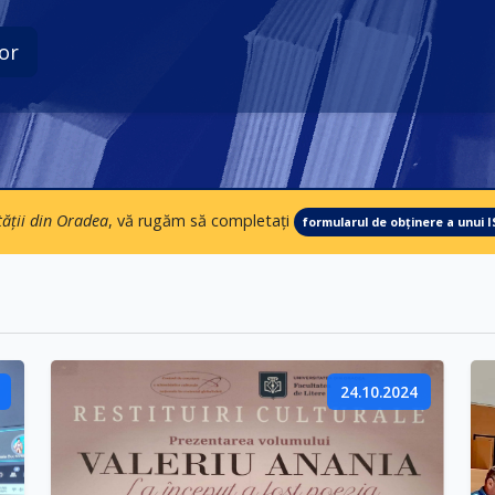
tății din Oradea
, vă rugăm să completați
formularul de obținere a unui 
24.10.2024