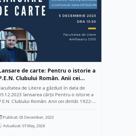
Lansare de carte: Pentru o istorie a
P.E.N. Clubului Român. Anii cei
dintâi: 1922-1925
Facultatea de Litere a găzduit în data de
05.12.2023 lansarea cărții Pentru o istorie a
P.E.N. Clubului Român. Anii cei dintâi: 1922-
1925, aparținându-i dlui conf. univ. dr. Dan
Horațiu Popescu. Volumul, apărut sub egida
Publicat: 05 December, 2023
Editurii Universității din Oradea, a fost
Actualizat: 07 May, 2026
laureat cu Premiul Special P.E.N. România.