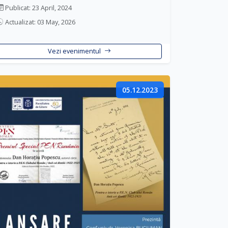
recente: Biblioteca, univers nemărginit de
Publicat: 23 April, 2024
cunoaștere, volumul colectiv coordonat de
Actualizat: 03 May, 2026
prof. bibliotecar Mariana Trofin de la CCD și
Portofoliu cultural, semnat de prof. univ. dr.
Paul Magheru.
Vezi evenimentul
05.12.2023