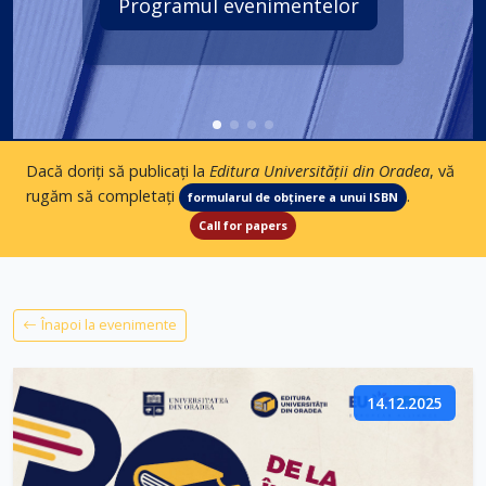
Programul evenimentelor
Dacă doriți să publicați la
Editura Universității din Oradea
, vă
rugăm să completați
.
formularul de obținere a unui ISBN
Call for papers
Înapoi la evenimente
14.12.2025