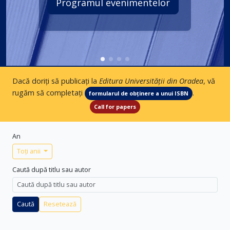
Programul evenimentelor
Dacă doriți să publicați la
Editura Universității din Oradea
, vă
rugăm să completați
.
formularul de obținere a unui ISBN
Call for papers
An
Toți anii
Caută după titlu sau autor
Caută
Resetează