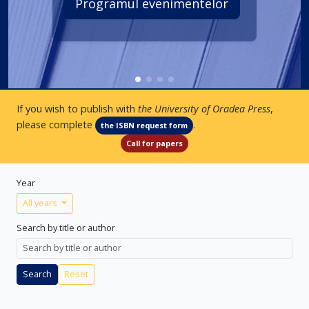
Programul evenimentelor
If you wish to publish with
the University of Oradea Press
,
please complete
.
the ISBN request form
Call for papers
Year
All years
Search by title or author
Search
Reset