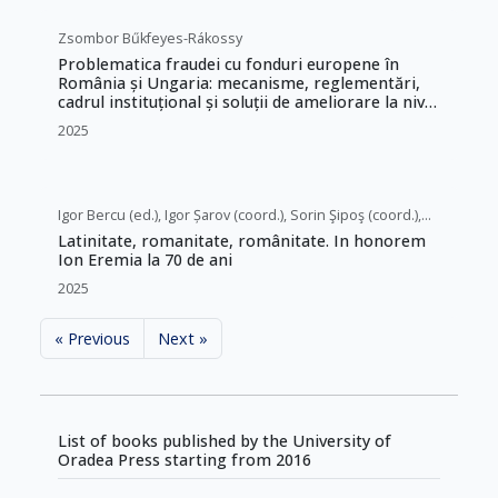
Zsombor Bűkfeyes-Rákossy
Problematica fraudei cu fonduri europene în
România și Ungaria: mecanisme, reglementări,
cadrul instituțional și soluții de ameliorare la nivel
european și național
2025
Igor Bercu (ed.), Igor Șarov (coord.), Sorin Şipoş (coord.),
Gabriel Moisa (coord.)
Latinitate, romanitate, românitate. In honorem
Ion Eremia la 70 de ani
2025
« Previous
Next »
List of books published by the University of
Oradea Press starting from 2016