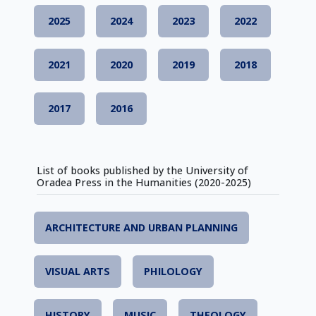
2025
2024
2023
2022
2021
2020
2019
2018
2017
2016
List of books published by the University of
Oradea Press in the Humanities (2020-2025)
ARCHITECTURE AND URBAN PLANNING
VISUAL ARTS
PHILOLOGY
HISTORY
MUSIC
THEOLOGY