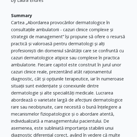
by Laura Endres
Summary
Cartea „Abordarea provocărilor dermatologice în
consultațiile ambulatorii - cazuri clinice complexe și
strategii de management’’ își propune să ofere o resursă
practică și valoroasă pentru dermatologi și alți
profesioniști din domeniul sănătății care se confruntă cu
cazuri dermatologice atipice sau complexe în practica
ambulatorie. Fiecare capitol este construit în jurul unor
cazuri clinice reale, prezentând atât raționamentul
diagnostic, cât și opțiunile terapeutice, iar în numeroase
situații sunt evidențiate și conexiunile dintre
dermatologie și alte specialități medicale. Lucrarea
abordează o varietate largă de afecțiuni dermatologice
rare sau neobișnuite, care necesită o bună înțelegere a
mecanismelor fiziopatologice și o abordare atentă,
individualizată a managementului pacientului. De
asemenea, este subliniată importanța stabilirii unui
diagnostic diferențial corect, având în vedere că multe